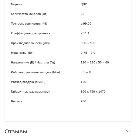
Модель
Q32
Количество каналов (шт)
32
Точность сортировки (%)
≥ 99,99
Коэффициент разделения
≥ 11:1
Производительность (кг/ч)
300 – 500
Мощность (кВт)
0,75 – 0,9
Напряжение (В) / Частота (Гц)
110 – 220 / 50 – 60
Рабочее давление воздуха (Мпа)
0,5 – 0,8
Расход воздуха (л/мин)
120
Габаритные размеры (мм)
860 х 450 х 1470
Вес (кг)
280
Отзывы