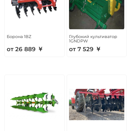
Борона 1BZ
Глубокий культиватор
1GNDPW
от 26 889 ￥
от 7 529 ￥