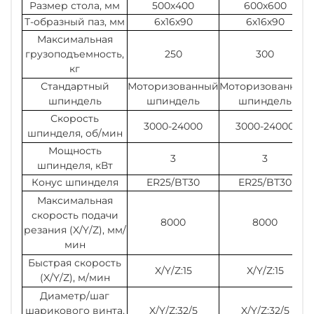
Размер стола, мм
500х400
600х600
Т-образный паз, мм
6х16х90
6х16х90
Максимальная
грузоподъемность,
250
300
кг
Стандартный
Моторизованный
Моторизованный
шпиндель
шпиндель
шпиндель
Скорость
3000-24000
3000-24000
шпинделя, об/мин
Мощность
3
3
шпинделя, кВт
Конус шпинделя
ER25/BT30
ER25/BT30
Максимальная
скорость подачи
8000
8000
резания (X/Y/Z), мм/
мин
Быстрая скорость
X/Y/Z:15
X/Y/Z:15
(X/Y/Z), м/мин
Диаметр/шаг
шарикового винта,
X/Y/Z:32/5
X/Y/Z:32/5