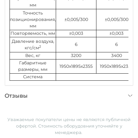
мм
Точность
позиционирования,
±0,005/300
±0,005/300
мм
Повторяемость, мм
±0,003
±0,003
Давление воздуха,
6
6
2
кгс/см
Вес, кг
3200
3400
Габаритные
1950х1895х2355
1950х1895х2355
размеры, мм
Система
Отзывы
Уважаемые покупатели ц
ены не являются публичной
офертой. Стоимость оборудовния уточняйте у
менеджера.