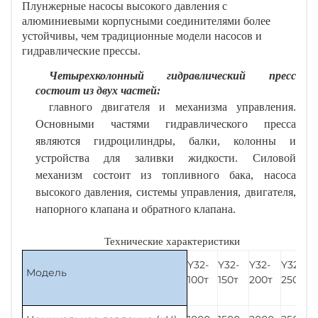
Плунжерные насосы высокого давления с
алюминиевыми корпусными соединителями более
устойчивы, чем традиционные модели насосов и
гидравлические прессы.
Четырехколонный гидравлический пресс
состоит из двух частей:
главного двигателя и механизма управления.
Основными частями гидравлического пресса
являются гидроцилиндры, балки, колонны и
устройства для заливки жидкости. Силовой
механизм состоит из топливного бака, насоса
высокого давления, системы управления, двигателя,
напорного клапана и обратного клапана.
Технические характеристики
Y32-
Y32-
Y32-
Y32-
Модель
100т
150т
200т
250т
3