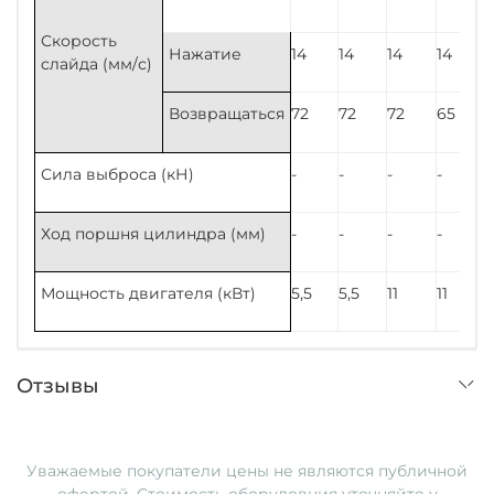
Скорость
Нажатие
14
14
14
14
1
слайда (мм/с)
Возвращаться
72
72
72
65
Сила выброса (кН)
-
-
-
-
-
Ход поршня цилиндра (мм)
-
-
-
-
-
Мощность двигателя (кВт)
5,5
5,5
11
11
1
Отзывы
Уважаемые покупатели ц
ены не являются публичной
офертой. Стоимость оборудовния уточняйте у