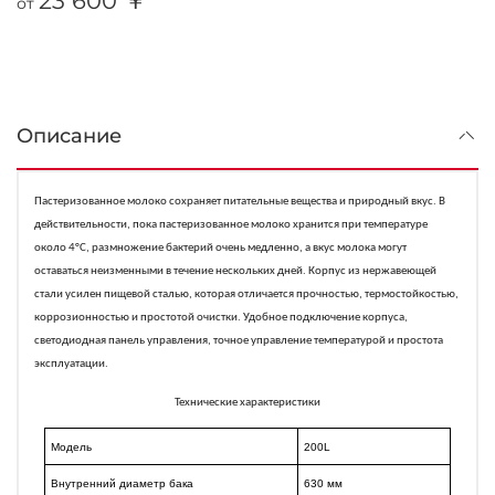
23 600 ￥
от
Описание
Пастеризованное молоко сохраняет питательные вещества и природный вкус. В
действительности, пока пастеризованное молоко хранится при температуре
около 4°C, размножение бактерий очень медленно, а вкус молока могут
оставаться неизменными в течение нескольких дней. Корпус из нержавеющей
стали усилен пищевой сталью, которая отличается прочностью, термостойкостью,
коррозионностью и простотой очистки. Удобное подключение корпуса,
светодиодная панель управления, точное управление температурой и простота
эксплуатации.
Технические характеристики
Модель
200L
Внутренний диаметр бака
630 мм