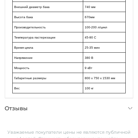
Внешний диаметр бака
740 мм
Высота бака
670мм
Производительность
100-200 л/цикл
Температура пастеризации
45-90 C
Время цикла
25-35 мин
Напряжение
380 В
Мощность
9 кВт
Габаритные размеры
800 x 750 x 1530 мм
Вес
100 кг
Отзывы
Уважаемые покупатели ц
ены не являются публичной