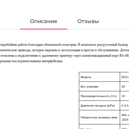
Описание
Отзывы
сперебойная работа благодаря обтекаемой геометрии. В комплекте разгрузочный бункер
вматические приводы, которые надежны в эксплуатации и просты в обслуживании. Детал
отовлены к подключению к удаленному принтеру через коммуникационный порт RS-485.
дартными последовательными интерфейсами.
Модель
DCS-
Вес упаковки
30
Производительность (т/ч)
10
Давление воздуха (мПа)
0.4-0
990 x
Габаритные размеры (мм)
1825