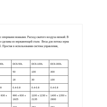
 с опорными ножками. Расход сжатого воздуха низкий. В
и сделаны из нержавеющей стали. Весы для потока зерна
 Простая в использовании система управления,
30L
DCS-50L
DCS-100L
DCS-300L
50
100
300
18
30
100
.8
0.4-0.8
0.4-0.8
0.4-0.8
 830 x
990 x 830 x
1100 x 1230 x
1400 x 1350 x
1925
2135
2800