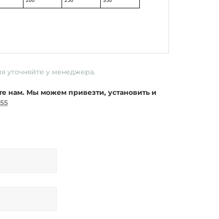
200
250
350
ия уточняйте у менеджера.
те нам. Мы можем привезти, установить и
-55