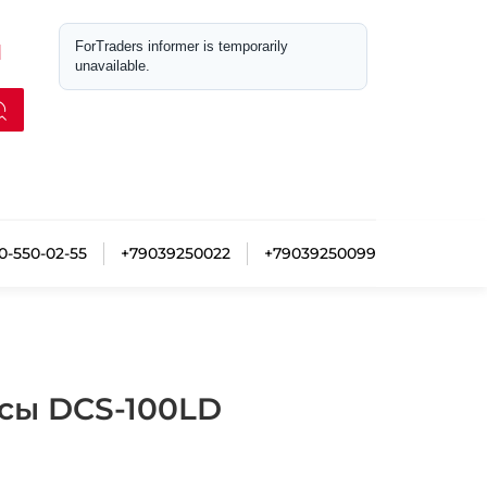
М
0-550-02-55
+79039250022
+79039250099
сы DCS-100LD