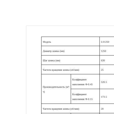
Модель
LS1250
Диаметр шнека (мм)
1250
Шаг шнека (мм)
630
Частота вращения шнека (об/мин)
25
Коэффициент
520.5
наполнения Ф-0.45
Производительность (м³/
ч)
Коэффициент
173.5
наполнения Ф-0.15
Частота вращения шнека (об/мин)
20