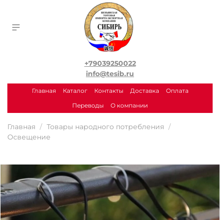
+79039250022
info@tesib.ru
Главная
Каталог
Контакты
Доставка
Оплата
Переводы
О компании
Главная
Товары народного потребления
Освещение