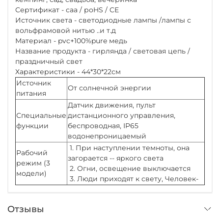
Сертификат - саа / роHS / CE
Источник света - светодиодные лампы /лампы с
вольфрамовой нитью ..и т.д
Материал - pvc+100%pure медь
Название продукта - гирлянда / световая цепь /
праздничный свет
Характеристики - 44*30*22см
Источник
От солнечной энергии
питания
Датчик движения, пульт
Специальные
дистанционного управления,
функции
беспроводная, IP65
водонепроницаемый
1. При наступлении темноты, она
Рабочий
загорается -- яркого света
режим (3
2. Огни, освещение выключается
модели)
3. Люди приходят к свету, Человек-
Отзывы